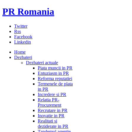
PR Romania
Twitter
Rss
Facebook
Linkedin
Home
Dezbateri
Dezbateri actuale
Piata muncii in PR
Entuziasm in PR
Reforma reputatiei
Termenele de plata
in PR
Incredere si PR
Relatia PR-
Procurement
Recrutare in PR
Inovatie in PR
Realitati si
deziderate in PR
Tandemul agentie-