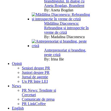
brandingului. În dialog cu
Aneta Bogdan, Brandient
By:
Aneta Bogdan
Mădălina Diaconescu:
Rebranding şi introspecţie în
vreme de criză
By:
Madalina Diaconescu
Antreprenoriat şi branding,
peste criză
By:
Irina Ilie
Opinii
Seniori despre PR
Juniori despre PR
Jurnal de agentie
Un PR între LEI
News
PR News: Tendinte si
Cercetari
Comunicate de presa
PR LinkCoffee
English