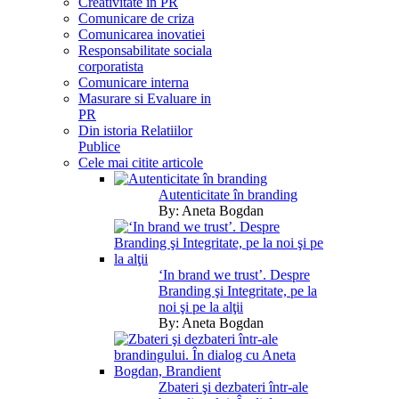
Creativitate in PR
Comunicare de criza
Comunicarea inovatiei
Responsabilitate sociala
corporatista
Comunicare interna
Masurare si Evaluare in
PR
Din istoria Relatiilor
Publice
Cele mai citite articole
Autenticitate în branding
By:
Aneta Bogdan
‘In brand we trust’. Despre
Branding şi Integritate, pe la
noi şi pe la alţii
By:
Aneta Bogdan
Zbateri şi dezbateri într-ale