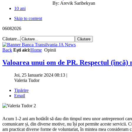
By:
Arevik Saribekyan
10 ani
Skip to content
06
08
2026
Căutare...
Back
Eşti aici:
Home
Opinii
Valoarea unui om de PR. Respectul (încă) 
Joi, 25 Ianuarie 2024 08:13
|
Valeria Tudor
Tipărire
Email
Acum 1-2 ani am hotărât să dau din timpul meu unor antreprenori care
comunicare și, din diverse motive, nu își pot permite aceste servicii. C
am practicat diverse forme de voluntariat, în mintea mea consideram că