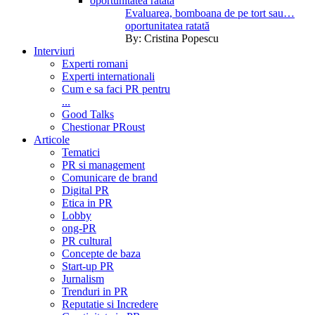
Evaluarea, bomboana de pe tort sau…
oportunitatea ratată
By:
Cristina Popescu
Interviuri
Experti romani
Experti internationali
Cum e sa faci PR pentru
...
Good Talks
Chestionar PRoust
Articole
Tematici
PR si management
Comunicare de brand
Digital PR
Etica in PR
Lobby
ong-PR
PR cultural
Concepte de baza
Start-up PR
Jurnalism
Trenduri in PR
Reputatie si Incredere