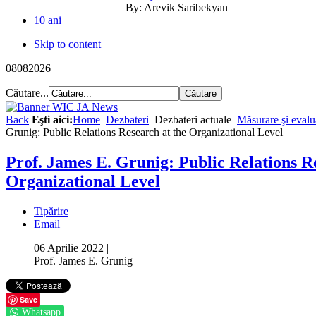
By:
Arevik Saribekyan
10 ani
Skip to content
08
08
2026
Căutare...
Back
Eşti aici:
Home
Dezbateri
Dezbateri actuale
Măsurare şi evalu
Grunig: Public Relations Research at the Organizational Level
Prof. James E. Grunig: Public Relations R
Organizational Level
Tipărire
Email
06 Aprilie 2022
|
Prof. James E. Grunig
Save
Whatsapp