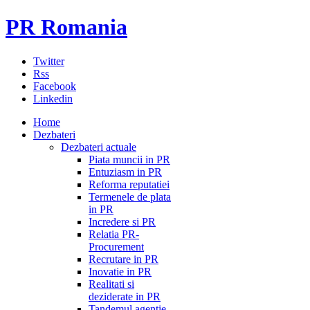
PR Romania
Twitter
Rss
Facebook
Linkedin
Home
Dezbateri
Dezbateri actuale
Piata muncii in PR
Entuziasm in PR
Reforma reputatiei
Termenele de plata
in PR
Incredere si PR
Relatia PR-
Procurement
Recrutare in PR
Inovatie in PR
Realitati si
deziderate in PR
Tandemul agentie-