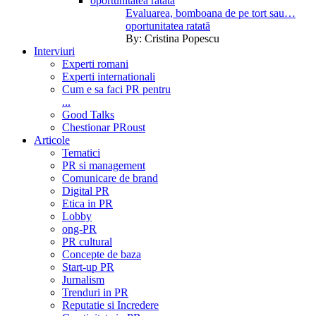
Evaluarea, bomboana de pe tort sau…
oportunitatea ratată
By:
Cristina Popescu
Interviuri
Experti romani
Experti internationali
Cum e sa faci PR pentru
...
Good Talks
Chestionar PRoust
Articole
Tematici
PR si management
Comunicare de brand
Digital PR
Etica in PR
Lobby
ong-PR
PR cultural
Concepte de baza
Start-up PR
Jurnalism
Trenduri in PR
Reputatie si Incredere