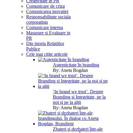
Creativitate in PR
Comunicare de criza
Comunicarea inovatiei
Responsabilitate sociala
corporatista
Comunicare interna
Masurare si Evaluare in
PR
Din istoria Relatiilor
Publice
Cele mai citite articole
Autenticitate în branding
By:
Aneta Bogdan
‘In brand we trust’. Despre
Branding şi Integritate, pe la
noi şi pe la alţii
By:
Aneta Bogdan
Zbateri şi dezbateri într-ale