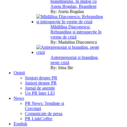
brandingului. În dialog cu
Aneta Bogdan, Brandient
By:
Aneta Bogdan
Mădălina Diaconescu:
Rebranding şi introspecţie în
vreme de criză
By:
Madalina Diaconescu
Antreprenoriat şi branding,
peste criză
By:
Irina Ilie
Opinii
Seniori despre PR
Juniori despre PR
Jurnal de agentie
Un PR între LEI
News
PR News: Tendinte si
Cercetari
Comunicate de presa
PR LinkCoffee
English