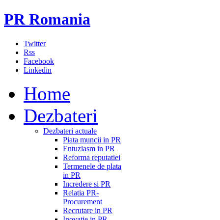
PR Romania
Twitter
Rss
Facebook
Linkedin
Home
Dezbateri
Dezbateri actuale
Piata muncii in PR
Entuziasm in PR
Reforma reputatiei
Termenele de plata
in PR
Incredere si PR
Relatia PR-
Procurement
Recrutare in PR
Inovatie in PR