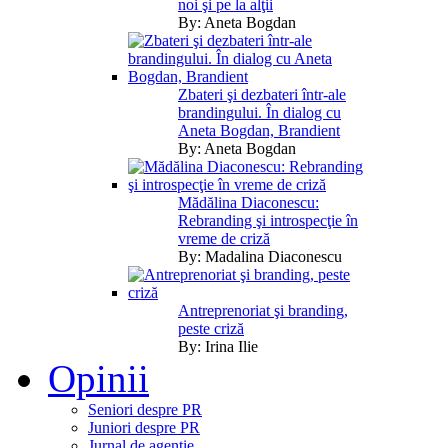
noi şi pe la alţii
By:
Aneta Bogdan
Zbateri şi dezbateri într-ale
brandingului. În dialog cu
Aneta Bogdan, Brandient
By:
Aneta Bogdan
Mădălina Diaconescu:
Rebranding şi introspecţie în
vreme de criză
By:
Madalina Diaconescu
Antreprenoriat şi branding,
peste criză
By:
Irina Ilie
Opinii
Seniori despre PR
Juniori despre PR
Jurnal de agentie