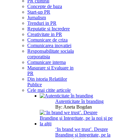
PR cultural
Concepte de baza
Start-up PR
Jurnalism
Trenduri in PR
Reputatie si Incredere
Creativitate in PR
Comunicare de criza
Comunicarea inovatiei
Responsabilitate sociala
corporatista
Comunicare interna
Masurare si Evaluare in
PR
Din istoria Relatiilor
Publice
Cele mai citite articole
Autenticitate în branding
By:
Aneta Bogdan
‘In brand we trust’. Despre
Branding şi Integritate, pe la