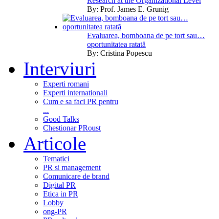
Research at the Organizational Level
By:
Prof. James E. Grunig
Evaluarea, bomboana de pe tort sau…
oportunitatea ratată
By:
Cristina Popescu
Interviuri
Experti romani
Experti internationali
Cum e sa faci PR pentru
...
Good Talks
Chestionar PRoust
Articole
Tematici
PR si management
Comunicare de brand
Digital PR
Etica in PR
Lobby
ong-PR