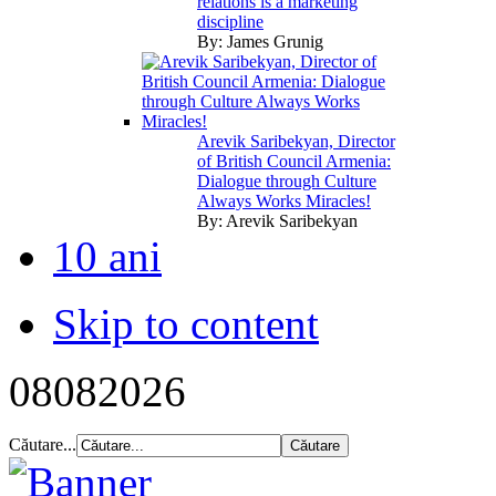
relations is a marketing
discipline
By:
James Grunig
Arevik Saribekyan, Director
of British Council Armenia:
Dialogue through Culture
Always Works Miracles!
By:
Arevik Saribekyan
10 ani
Skip to content
08
08
2026
Căutare...