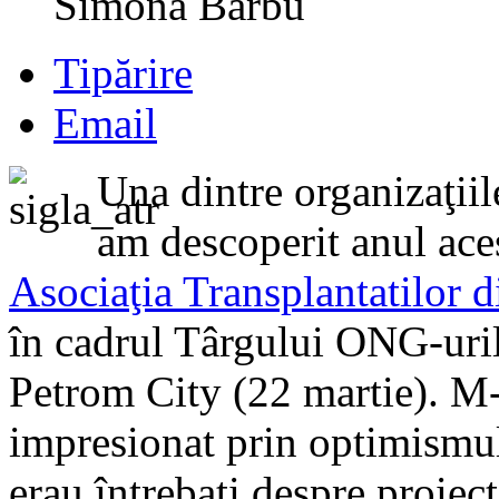
Simona Barbu
Tipărire
Email
Una dintre organizaţiil
am descoperit anul aces
Asociaţia Transplantatilor 
în cadrul Târgului ONG-uril
Petrom City (22 martie). M
impresionat prin optimismul
erau întrebaţi despre proiect