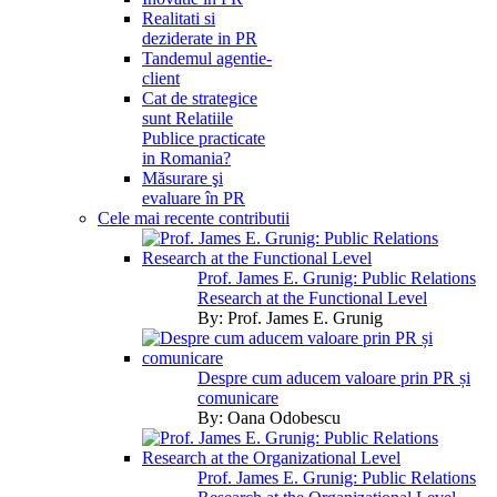
Realitati si
deziderate in PR
Tandemul agentie-
client
Cat de strategice
sunt Relatiile
Publice practicate
in Romania?
Măsurare şi
evaluare în PR
Cele mai recente contributii
Prof. James E. Grunig: Public Relations
Research at the Functional Level
By:
Prof. James E. Grunig
Despre cum aducem valoare prin PR și
comunicare
By:
Oana Odobescu
Prof. James E. Grunig: Public Relations