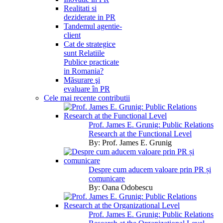
Realitati si
deziderate in PR
Tandemul agentie-
client
Cat de strategice
sunt Relatiile
Publice practicate
in Romania?
Măsurare şi
evaluare în PR
Cele mai recente contributii
Prof. James E. Grunig: Public Relations
Research at the Functional Level
By:
Prof. James E. Grunig
Despre cum aducem valoare prin PR și
comunicare
By:
Oana Odobescu
Prof. James E. Grunig: Public Relations