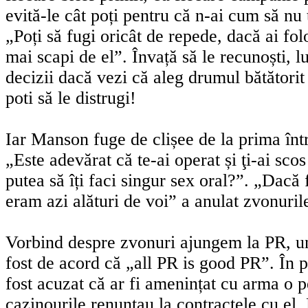
evită-le cât poți pentru că n-ai cum să nu t
„Poți să fugi oricât de repede, dacă ai fol
mai scapi de el”. Învață să le recunoști, l
decizii dacă vezi că aleg drumul bătători
poti să le distrugi!
Iar Manson fuge de clișee de la prima într
„Este adevărat că te-ai operat și ţi-ai sco
putea să îți faci singur sex oral?”. „Dacă
eram azi alături de voi” a anulat zvonuri
Vorbind despre zvonuri ajungem la PR, 
fost de acord că „all PR is good PR”. În p
fost acuzat că ar fi amenințat cu arma o 
cazinourile renunțau la contractele cu el. 