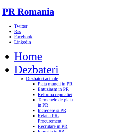
PR Romania
Twitter
Rss
Facebook
Linkedin
Home
Dezbateri
Dezbateri actuale
Piata muncii in PR
Entuziasm in PR
Reforma reputatiei
Termenele de plata
in PR
Incredere si PR
Relatia PR-
Procurement
Recrutare in PR
Inovatie in PR