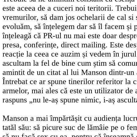
este aceea de a cuceri noi teritorii. Treb
vremurilor, să dam jos ochelarii de cal si 
evoluăm, să înțelegem dar să îl facem și p
înțeleagă că PR-ul nu mai este doar desp
presa, conferințe, direct mailing. Este des
reacție la ceea ce auzim și vedem în jurul
ascultam la fel de bine cum știm să com
amintit de un citat al lui Manson dintr-un a
Întrebat ce ar spune tinerilor referitor la c
armelor, mai ales că este un utilizator de
raspuns „nu le-aș spune nimic, i-aș ascult
Manson a mai împărtășit cu audiența lucru
tatăl său: să picure suc de lămâie pe o fem
să nu facă sex cu ea, pentru că înseamnă 