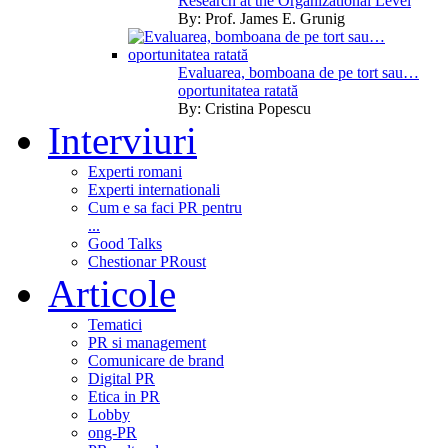
Research at the Organizational Level
By:
Prof. James E. Grunig
Evaluarea, bomboana de pe tort sau…
oportunitatea ratată
By:
Cristina Popescu
Interviuri
Experti romani
Experti internationali
Cum e sa faci PR pentru
...
Good Talks
Chestionar PRoust
Articole
Tematici
PR si management
Comunicare de brand
Digital PR
Etica in PR
Lobby
ong-PR