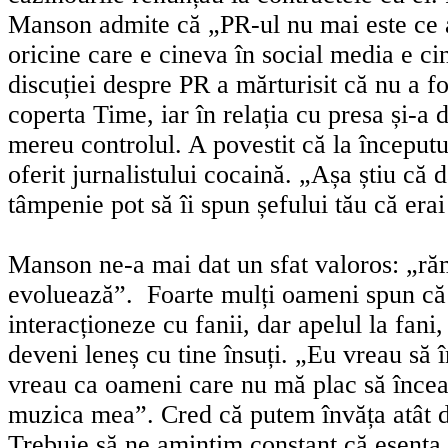
Manson admite că „PR-ul nu mai este ce 
oricine care e cineva în social media e ci
discuției despre PR a mărturisit că nu a fo
coperta Time, iar în relația cu presa și-a d
mereu controlul. A povestit că la începutul
oferit jurnalistului cocaină. „Așa știu că d
tâmpenie pot să îi spun șefului tău că erai
Manson ne-a mai dat un sfat valoros: „răm
evoluează”. Foarte mulți oameni spun că
interacționeze cu fanii, dar apelul la fani
deveni leneș cu tine însuți. „Eu vreau să î
vreau ca oameni care nu mă plac să încea
muzica mea”. Cred că putem învăța atât d
Trebuie să ne amintim constant că esența