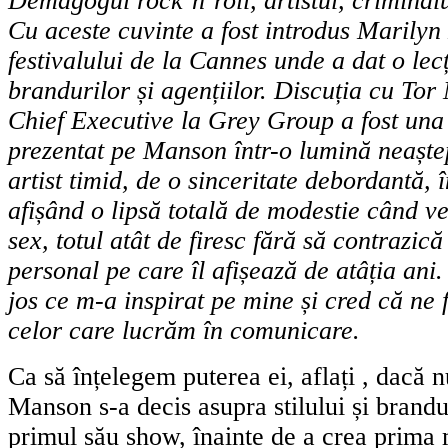
Demagogul rock’n’roll, artistul, criminalu
Cu aceste cuvinte a fost introdus Marily
festivalului de la Cannes unde a dat o lecț
brandurilor și agențiilor. Discuția cu To
Chief Executive la Grey Group a fost una 
prezentat pe Manson într-o lumină neaște
artist timid, de o sinceritate debordantă, 
afișând o lipsă totală de modestie când 
sex, totul atât de firesc fără să contrazic
personal pe care îl afișează de atâția ani.
jos ce m-a inspirat pe mine și cred că ne 
celor care lucrăm în comunicare.
Ca să înțelegem puterea ei, aflați , dacă nu
Manson s-a decis asupra stilului și brandu
primul său show, înainte de a crea prima 