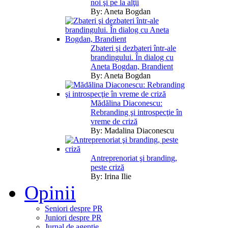
noi şi pe la alţii
By:
Aneta Bogdan
Zbateri şi dezbateri într-ale
brandingului. În dialog cu
Aneta Bogdan, Brandient
By:
Aneta Bogdan
Mădălina Diaconescu:
Rebranding şi introspecţie în
vreme de criză
By:
Madalina Diaconescu
Antreprenoriat şi branding,
peste criză
By:
Irina Ilie
Opinii
Seniori despre PR
Juniori despre PR
Jurnal de agentie