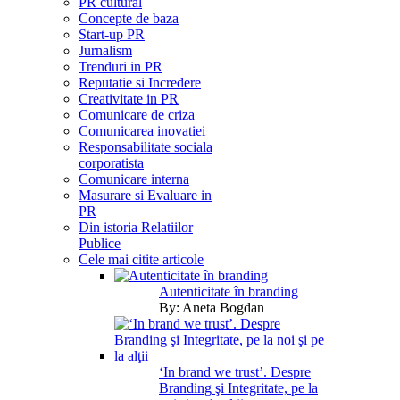
PR cultural
Concepte de baza
Start-up PR
Jurnalism
Trenduri in PR
Reputatie si Incredere
Creativitate in PR
Comunicare de criza
Comunicarea inovatiei
Responsabilitate sociala
corporatista
Comunicare interna
Masurare si Evaluare in
PR
Din istoria Relatiilor
Publice
Cele mai citite articole
Autenticitate în branding
By:
Aneta Bogdan
‘In brand we trust’. Despre
Branding şi Integritate, pe la