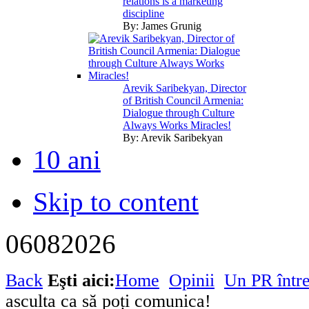
relations is a marketing
discipline
By:
James Grunig
Arevik Saribekyan, Director
of British Council Armenia:
Dialogue through Culture
Always Works Miracles!
By:
Arevik Saribekyan
10 ani
Skip to content
06
08
2026
Back
Eşti aici:
Home
Opinii
Un PR într
asculta ca să poți comunica!