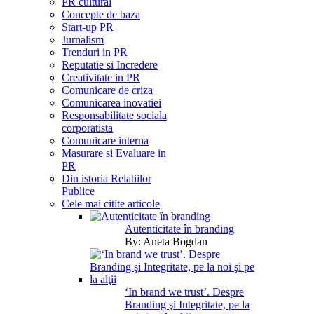
PR cultural
Concepte de baza
Start-up PR
Jurnalism
Trenduri in PR
Reputatie si Incredere
Creativitate in PR
Comunicare de criza
Comunicarea inovatiei
Responsabilitate sociala
corporatista
Comunicare interna
Masurare si Evaluare in
PR
Din istoria Relatiilor
Publice
Cele mai citite articole
Autenticitate în branding
By:
Aneta Bogdan
‘In brand we trust’. Despre
Branding şi Integritate, pe la