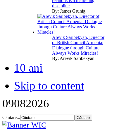
relations is a marketing
discipline
By:
James Grunig
Arevik Saribekyan, Director
of British Council Armenia:
Dialogue through Culture
Always Works Miracles!
By:
Arevik Saribekyan
10 ani
Skip to content
09
08
2026
Căutare...