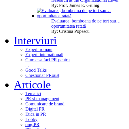
Research at the Organizational Level
By:
Prof. James E. Grunig
Evaluarea, bomboana de pe tort sau…
oportunitatea ratată
By:
Cristina Popescu
Interviuri
Experti romani
Experti internationali
Cum e sa faci PR pentru
...
Good Talks
Chestionar PRoust
Articole
Tematici
PR si management
Comunicare de brand
Digital PR
Etica in PR
Lobby
ong-PR