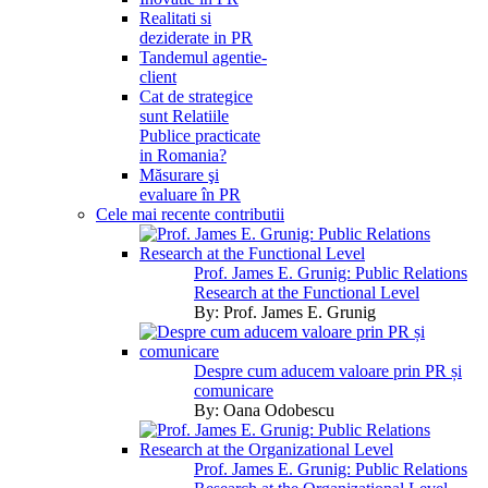
Realitati si
deziderate in PR
Tandemul agentie-
client
Cat de strategice
sunt Relatiile
Publice practicate
in Romania?
Măsurare şi
evaluare în PR
Cele mai recente contributii
Prof. James E. Grunig: Public Relations
Research at the Functional Level
By:
Prof. James E. Grunig
Despre cum aducem valoare prin PR și
comunicare
By:
Oana Odobescu
Prof. James E. Grunig: Public Relations