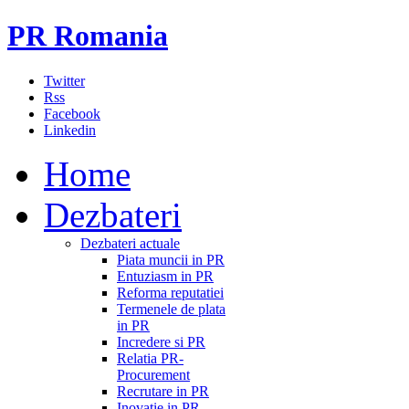
PR Romania
Twitter
Rss
Facebook
Linkedin
Home
Dezbateri
Dezbateri actuale
Piata muncii in PR
Entuziasm in PR
Reforma reputatiei
Termenele de plata
in PR
Incredere si PR
Relatia PR-
Procurement
Recrutare in PR
Inovatie in PR