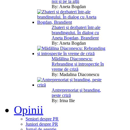
noi şi pe la alţii
By:
Aneta Bogdan
Zbateri şi dezbateri într-ale
brandingului. În dialog cu
Aneta Bogdan, Brandient
By:
Aneta Bogdan
Mădălina Diaconescu:
Rebranding şi introspecţie în
vreme de criză
By:
Madalina Diaconescu
Antreprenoriat şi branding,
peste criză
By:
Irina Ilie
Opinii
Seniori despre PR
Juniori despre PR
Jurnal de agentie