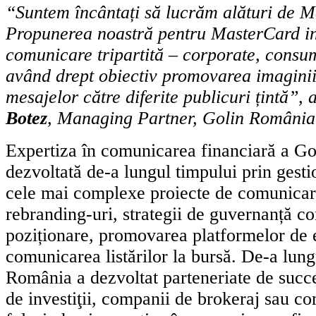
“Suntem încântați să lucrăm alături de M
Propunerea noastră pentru MasterCard i
comunicare tripartită – corporate, consum
având drept obiectiv promovarea imaginii,
mesajelor către diferite publicuri țintă”,
Botez
, Managing Partner, Golin România
Expertiza în comunicarea financiară a Gol
dezvoltată de-a lungul timpului prin gesti
cele mai complexe proiecte de comunicare
rebranding-uri, strategii de guvernanță c
poziționare, promovarea platformelor de e
comunicarea listărilor la bursă. De-a lung
România a dezvoltat parteneriate de succe
de investiţii, companii de brokeraj sau co