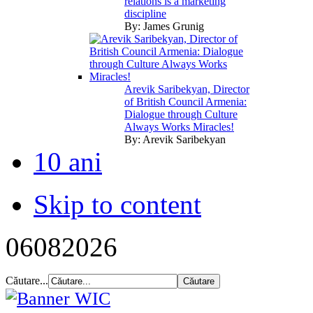
relations is a marketing
discipline
By:
James Grunig
Arevik Saribekyan, Director
of British Council Armenia:
Dialogue through Culture
Always Works Miracles!
By:
Arevik Saribekyan
10 ani
Skip to content
06
08
2026
Căutare...