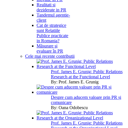
Realitati si
deziderate in PR
Tandemul agentie-
client
Cat de strategice
sunt Relatiile
Publice practicate
in Romania?
Măsurare şi
evaluare în PR
Cele mai recente contributii
Prof. James E. Grunig: Public Relations
Research at the Functional Level
By:
Prof. James E. Grunig
Despre cum aducem valoare prin PR și
comunicare
By:
Oana Odobescu
Prof. James E. Grunig: Public Relations