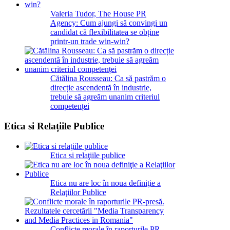
Valeria Tudor, The House PR
Agency: Cum ajungi să convingi un
candidat că flexibilitatea se obține
printr-un trade win-win?
Cătălina Rousseau: Ca să pastrăm o
direcție ascendentă în industrie,
trebuie să agreăm unanim criteriul
competenței
Etica si Relațiile Publice
Etica si relaţiile publice
Etica nu are loc în noua definiţie a
Relaţiilor Publice
Conflicte morale în raporturile PR-