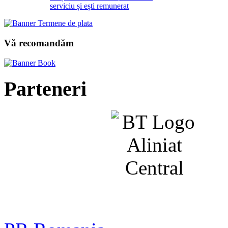
serviciu și ești remunerat
Vă recomandăm
Parteneri