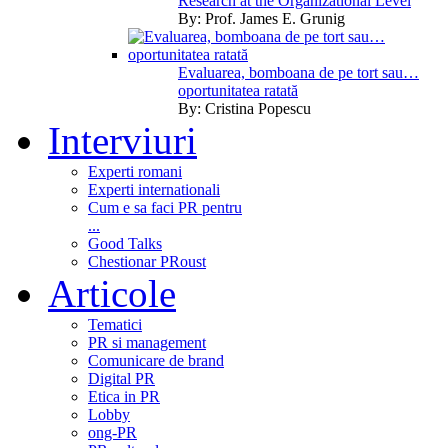
Research at the Organizational Level
By:
Prof. James E. Grunig
Evaluarea, bomboana de pe tort sau…
oportunitatea ratată
By:
Cristina Popescu
Interviuri
Experti romani
Experti internationali
Cum e sa faci PR pentru
...
Good Talks
Chestionar PRoust
Articole
Tematici
PR si management
Comunicare de brand
Digital PR
Etica in PR
Lobby
ong-PR