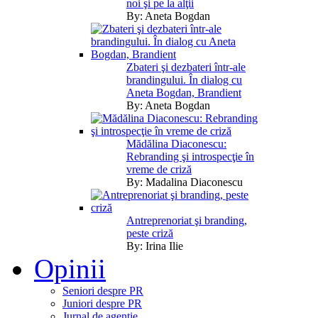
noi şi pe la alţii
By:
Aneta Bogdan
Zbateri şi dezbateri într-ale
brandingului. În dialog cu
Aneta Bogdan, Brandient
By:
Aneta Bogdan
Mădălina Diaconescu:
Rebranding şi introspecţie în
vreme de criză
By:
Madalina Diaconescu
Antreprenoriat şi branding,
peste criză
By:
Irina Ilie
Opinii
Seniori despre PR
Juniori despre PR
Jurnal de agentie