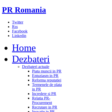
PR Romania
Twitter
Rss
Facebook
Linkedin
Home
Dezbateri
Dezbateri actuale
Piata muncii in PR
Entuziasm in PR
Reforma reputatiei
Termenele de plata
in PR
Incredere si PR
Relatia PR-
Procurement
Recrutare in PR
Inovatie in PR