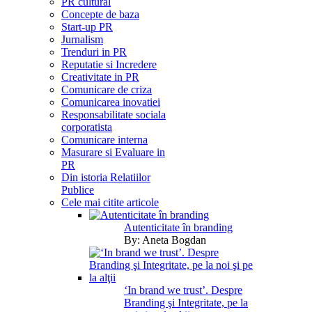
PR cultural
Concepte de baza
Start-up PR
Jurnalism
Trenduri in PR
Reputatie si Incredere
Creativitate in PR
Comunicare de criza
Comunicarea inovatiei
Responsabilitate sociala
corporatista
Comunicare interna
Masurare si Evaluare in
PR
Din istoria Relatiilor
Publice
Cele mai citite articole
Autenticitate în branding
By:
Aneta Bogdan
‘In brand we trust’. Despre
Branding şi Integritate, pe la