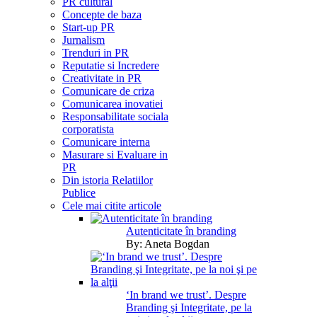
PR cultural
Concepte de baza
Start-up PR
Jurnalism
Trenduri in PR
Reputatie si Incredere
Creativitate in PR
Comunicare de criza
Comunicarea inovatiei
Responsabilitate sociala
corporatista
Comunicare interna
Masurare si Evaluare in
PR
Din istoria Relatiilor
Publice
Cele mai citite articole
Autenticitate în branding
By:
Aneta Bogdan
‘In brand we trust’. Despre
Branding şi Integritate, pe la