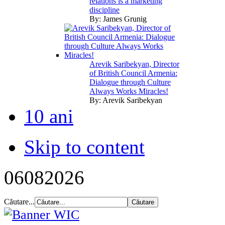
relations is a marketing
discipline
By:
James Grunig
Arevik Saribekyan, Director
of British Council Armenia:
Dialogue through Culture
Always Works Miracles!
By:
Arevik Saribekyan
10 ani
Skip to content
06
08
2026
Căutare...