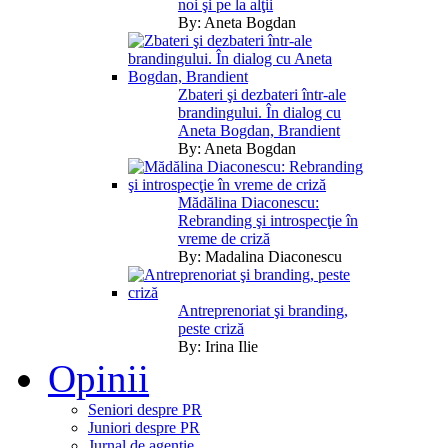
noi şi pe la alţii
By:
Aneta Bogdan
Zbateri şi dezbateri într-ale
brandingului. În dialog cu
Aneta Bogdan, Brandient
By:
Aneta Bogdan
Mădălina Diaconescu:
Rebranding şi introspecţie în
vreme de criză
By:
Madalina Diaconescu
Antreprenoriat şi branding,
peste criză
By:
Irina Ilie
Opinii
Seniori despre PR
Juniori despre PR
Jurnal de agentie