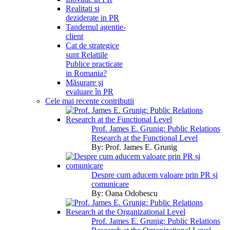
Realitati si
deziderate in PR
Tandemul agentie-
client
Cat de strategice
sunt Relatiile
Publice practicate
in Romania?
Măsurare şi
evaluare în PR
Cele mai recente contributii
Prof. James E. Grunig: Public Relations
Research at the Functional Level
By:
Prof. James E. Grunig
Despre cum aducem valoare prin PR și
comunicare
By:
Oana Odobescu
Prof. James E. Grunig: Public Relations