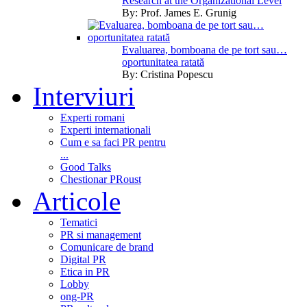
Research at the Organizational Level
By:
Prof. James E. Grunig
Evaluarea, bomboana de pe tort sau…
oportunitatea ratată
By:
Cristina Popescu
Interviuri
Experti romani
Experti internationali
Cum e sa faci PR pentru
...
Good Talks
Chestionar PRoust
Articole
Tematici
PR si management
Comunicare de brand
Digital PR
Etica in PR
Lobby
ong-PR