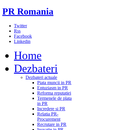
PR Romania
Twitter
Rss
Facebook
Linkedin
Home
Dezbateri
Dezbateri actuale
Piata muncii in PR
Entuziasm in PR
Reforma reputatiei
Termenele de plata
in PR
Incredere si PR
Relatia PR-
Procurement
Recrutare in PR
Inovatie in PR