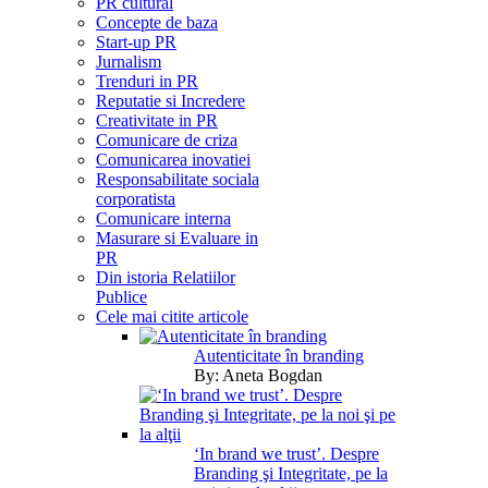
PR cultural
Concepte de baza
Start-up PR
Jurnalism
Trenduri in PR
Reputatie si Incredere
Creativitate in PR
Comunicare de criza
Comunicarea inovatiei
Responsabilitate sociala
corporatista
Comunicare interna
Masurare si Evaluare in
PR
Din istoria Relatiilor
Publice
Cele mai citite articole
Autenticitate în branding
By:
Aneta Bogdan
‘In brand we trust’. Despre
Branding şi Integritate, pe la