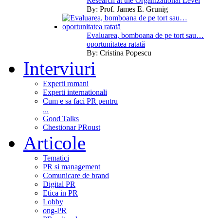
Research at the Organizational Level
By:
Prof. James E. Grunig
Evaluarea, bomboana de pe tort sau…
oportunitatea ratată
By:
Cristina Popescu
Interviuri
Experti romani
Experti internationali
Cum e sa faci PR pentru
...
Good Talks
Chestionar PRoust
Articole
Tematici
PR si management
Comunicare de brand
Digital PR
Etica in PR
Lobby
ong-PR