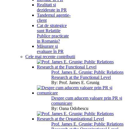
Realitati si
deziderate in PR
Tandemul agentie-
client
Cat de strategice
sunt Relatiile
Publice practicate
in Romania?
Măsurare şi
evaluare în PR
Cele mai recente contributii
Prof. James E. Grunig: Public Relations
Research at the Functional Level
By:
Prof. James E. Grunig
Despre cum aducem valoare prin PR și
comunicare
By:
Oana Odobescu
Prof. James E. Grunig: Public Relations