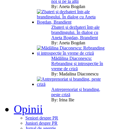
noi şi pe la alţii
By:
Aneta Bogdan
Zbateri şi dezbateri într-ale
brandingului. În dialog cu
Aneta Bogdan, Brandient
By:
Aneta Bogdan
Mădălina Diaconescu:
Rebranding şi introspecţie în
vreme de criză
By:
Madalina Diaconescu
Antreprenoriat şi branding,
peste criză
By:
Irina Ilie
Opinii
Seniori despre PR
Juniori despre PR
Jurnal de agentie