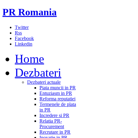
PR Romania
Twitter
Rss
Facebook
Linkedin
Home
Dezbateri
Dezbateri actuale
Piata muncii in PR
Entuziasm in PR
Reforma reputatiei
Termenele de plata
in PR
Incredere si PR
Relatia PR-
Procurement
Recrutare in PR
Inovatie in PR