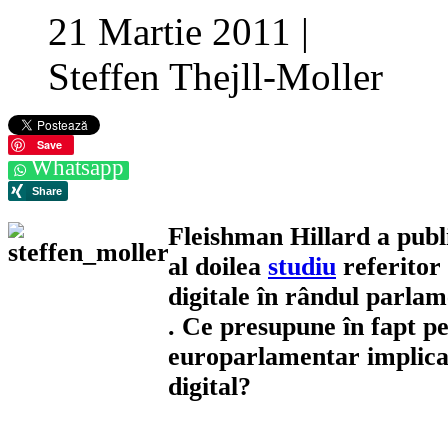
21 Martie 2011
|
Steffen Thejll-Moller
Save
Whatsapp
Fleishman Hillard a publi
al doilea
studiu
referitor 
digitale în rândul parla
. Ce presupune în fapt p
europarlamentar implica
digital?