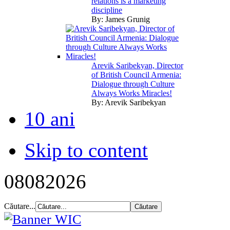
relations is a marketing
discipline
By:
James Grunig
Arevik Saribekyan, Director
of British Council Armenia:
Dialogue through Culture
Always Works Miracles!
By:
Arevik Saribekyan
10 ani
Skip to content
08
08
2026
Căutare...