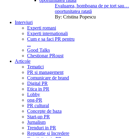
Evaluarea, bomboana de pe tort sau…
oportunitatea ratată
By:
Cristina Popescu
Interviuri
Experti romani
Experti internationali
Cum e sa faci PR pentru
...
Good Talks
Chestionar PRoust
Articole
Tematici
PR si management
Comunicare de brand
Digital PR
Etica in PR
Lobby
ong-PR
PR cultural
Concepte de baza
Start-up PR
Jurnalism
Trenduri in PR
Reputatie si Incredere