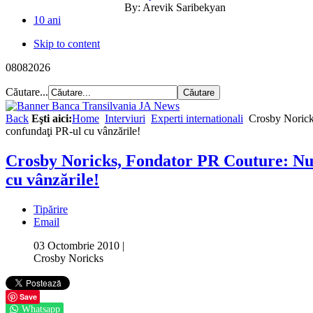
By:
Arevik Saribekyan
10 ani
Skip to content
08
08
2026
Căutare...
Back
Eşti aici:
Home
Interviuri
Experti internationali
Crosby Norick
confundaţi PR-ul cu vânzările!
Crosby Noricks, Fondator PR Couture: Nu
cu vânzările!
Tipărire
Email
03 Octombrie 2010
|
Crosby Noricks
Save
Whatsapp