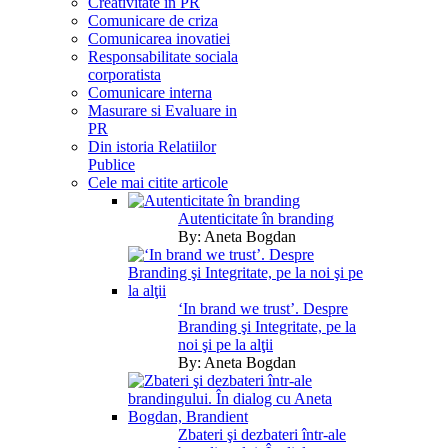
Creativitate in PR
Comunicare de criza
Comunicarea inovatiei
Responsabilitate sociala
corporatista
Comunicare interna
Masurare si Evaluare in
PR
Din istoria Relatiilor
Publice
Cele mai citite articole
Autenticitate în branding
By:
Aneta Bogdan
‘In brand we trust’. Despre
Branding şi Integritate, pe la
noi şi pe la alţii
By:
Aneta Bogdan
Zbateri şi dezbateri într-ale