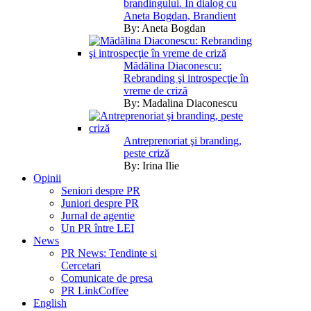
brandingului. În dialog cu
Aneta Bogdan, Brandient
By:
Aneta Bogdan
Mădălina Diaconescu:
Rebranding şi introspecţie în
vreme de criză
By:
Madalina Diaconescu
Antreprenoriat şi branding,
peste criză
By:
Irina Ilie
Opinii
Seniori despre PR
Juniori despre PR
Jurnal de agentie
Un PR între LEI
News
PR News: Tendinte si
Cercetari
Comunicate de presa
PR LinkCoffee
English