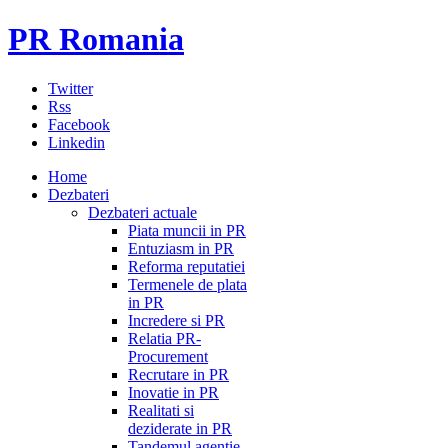
PR Romania
Twitter
Rss
Facebook
Linkedin
Home
Dezbateri
Dezbateri actuale
Piata muncii in PR
Entuziasm in PR
Reforma reputatiei
Termenele de plata
in PR
Incredere si PR
Relatia PR-
Procurement
Recrutare in PR
Inovatie in PR
Realitati si
deziderate in PR
Tandemul agentie-