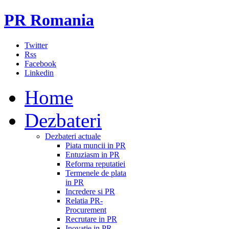
PR Romania
Twitter
Rss
Facebook
Linkedin
Home
Dezbateri
Dezbateri actuale
Piata muncii in PR
Entuziasm in PR
Reforma reputatiei
Termenele de plata
in PR
Incredere si PR
Relatia PR-
Procurement
Recrutare in PR
Inovatie in PR