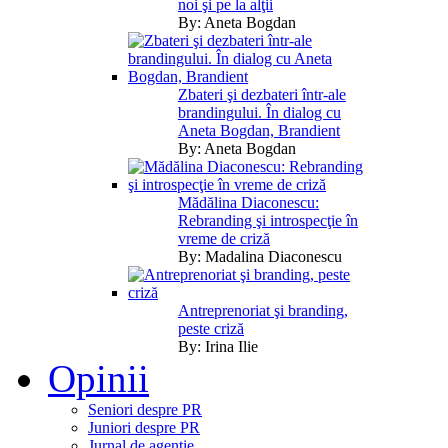
noi şi pe la alţii
By:
Aneta Bogdan
Zbateri şi dezbateri într-ale
brandingului. În dialog cu
Aneta Bogdan, Brandient
By:
Aneta Bogdan
Mădălina Diaconescu:
Rebranding şi introspecţie în
vreme de criză
By:
Madalina Diaconescu
Antreprenoriat şi branding,
peste criză
By:
Irina Ilie
Opinii
Seniori despre PR
Juniori despre PR
Jurnal de agentie