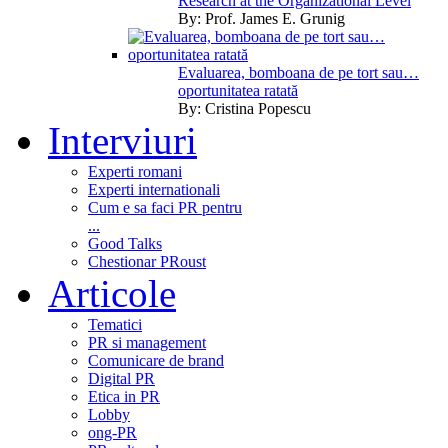
Research at the Organizational Level
By:
Prof. James E. Grunig
Evaluarea, bomboana de pe tort sau…
oportunitatea ratată
By:
Cristina Popescu
Interviuri
Experti romani
Experti internationali
Cum e sa faci PR pentru
...
Good Talks
Chestionar PRoust
Articole
Tematici
PR si management
Comunicare de brand
Digital PR
Etica in PR
Lobby
ong-PR