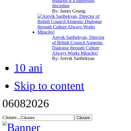
relations is a marketing
discipline
By:
James Grunig
Arevik Saribekyan, Director
of British Council Armenia:
Dialogue through Culture
Always Works Miracles!
By:
Arevik Saribekyan
10 ani
Skip to content
06
08
2026
Căutare...