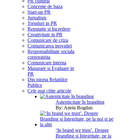
PR cultural
Concepte de baza
Start-up PR
Jurnalism
Trenduri in PR
Reputatie si Incredere
Creativitate in PR
Comunicare de criza
Comunicarea inovatiei
Responsabilitate sociala
corporatista
Comunicare interna
Masurare si Evaluare in
PR
Din istoria Relatiilor
Publice
Cele mai citite articole
Autenticitate în branding
By:
Aneta Bogdan
‘In brand we trust’. Despre
Branding şi Integritate, pe la