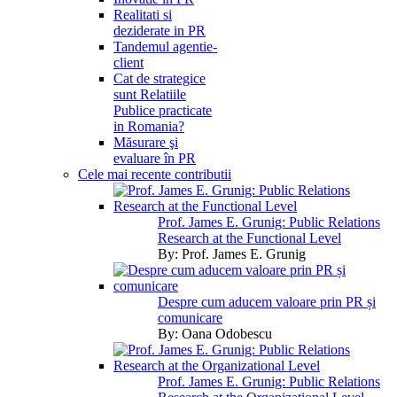
Realitati si
deziderate in PR
Tandemul agentie-
client
Cat de strategice
sunt Relatiile
Publice practicate
in Romania?
Măsurare şi
evaluare în PR
Cele mai recente contributii
Prof. James E. Grunig: Public Relations
Research at the Functional Level
By:
Prof. James E. Grunig
Despre cum aducem valoare prin PR și
comunicare
By:
Oana Odobescu
Prof. James E. Grunig: Public Relations